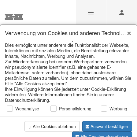
Unsere Webseite verwendet Cookies und ähnliche
Verwendung von Cookies und anderen Technologien
Technologien (im Folgenden: Cookies), um Informationen von
Ihrem Gerät zu erfassen und zu speichern.
/
Weihnachten
/
Weihnachtsbäume
Dies ermöglicht unter anderem die Funktionalität der Webseite,
Interaktionen mit sozialen Medien, die Bereitstellung relevanter
Inhalte, Nachrichten, Werbung und Analysen.
Zur Wiedererkennung bei unseren Werbepartnern verwenden
wir pseudonymisierte Identifier (z.B. eine gehashte E-
Mailadresse, sofern vorhanden), ohne dabei auslesbare
persönliche Daten zu teilen. Um dem zuzustimmen, wählen Sie
bitte "Alle Cookies akzeptieren".
Ihre Einwilligung können Sie jederzeit unter Cookie-Erklärung
widerrufen. Weitere Informationen finden Sie in unserer
Datenschutzerklärung.
Webanalyse
Personalisierung
Werbung
Alle Cookies ablehnen
Auswahl bestätigen
Alle Cookies akzeptieren