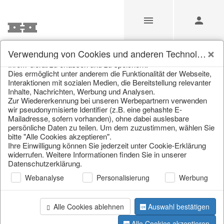
Unsere Webseite verwendet Cookies und ähnliche
Verwendung von Cookies und anderen Technologien
Technologien (im Folgenden: Cookies), um Informationen von
Ihrem Gerät zu erfassen und zu speichern.
Unsere Produkte für
Dies ermöglicht unter anderem die Funktionalität der Webseite,
Interaktionen mit sozialen Medien, die Bereitstellung relevanter
Händler
Inhalte, Nachrichten, Werbung und Analysen.
Zur Wiedererkennung bei unseren Werbepartnern verwenden
wir pseudonymisierte Identifier (z.B. eine gehashte E-
Mailadresse, sofern vorhanden), ohne dabei auslesbare
Home
/
Unsere Produkte für Händler
/
Home & Interieur
/
persönliche Daten zu teilen. Um dem zuzustimmen, wählen Sie
Küche & Gedeckter Tisch
/
Gläser
bitte "Alle Cookies akzeptieren".
Ihre Einwilligung können Sie jederzeit unter Cookie-Erklärung
widerrufen. Weitere Informationen finden Sie in unserer
Datenschutzerklärung.
Webanalyse
Personalisierung
Werbung
Alle Cookies ablehnen
Auswahl bestätigen
Seite 1 von 33 Artikel
Alle Cookies akzeptieren