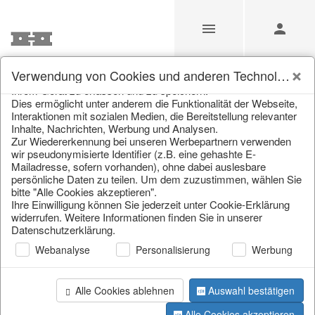
Unsere Webseite verwendet Cookies und ähnliche
Verwendung von Cookies und anderen Technologien
Technologien (im Folgenden: Cookies), um Informationen von
Ihrem Gerät zu erfassen und zu speichern.
Unsere Produkte für
Dies ermöglicht unter anderem die Funktionalität der Webseite,
Interaktionen mit sozialen Medien, die Bereitstellung relevanter
Händler
Inhalte, Nachrichten, Werbung und Analysen.
Zur Wiedererkennung bei unseren Werbepartnern verwenden
wir pseudonymisierte Identifier (z.B. eine gehashte E-
Mailadresse, sofern vorhanden), ohne dabei auslesbare
Home
/
Unsere Produkte für Händler
/
Home & Interieur
/
persönliche Daten zu teilen. Um dem zuzustimmen, wählen Sie
Küche & Gedeckter Tisch
bitte "Alle Cookies akzeptieren".
Ihre Einwilligung können Sie jederzeit unter Cookie-Erklärung
widerrufen. Weitere Informationen finden Sie in unserer
Datenschutzerklärung.
Webanalyse
Personalisierung
Werbung
Alle Cookies ablehnen
Auswahl bestätigen
Seite 1 von 731 Artikel
Alle Cookies akzeptieren