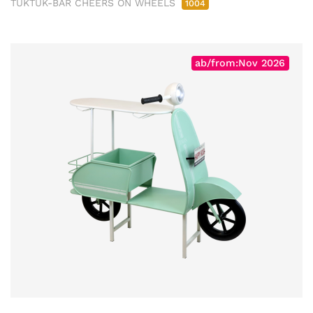
TUKTUK-BAR CHEERS ON WHEELS
1004
ab/from:Nov 2026