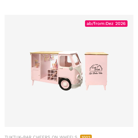
ab/from:Dez 2026
TUKTUK-BAR CHEERS ON WHEELS
1002