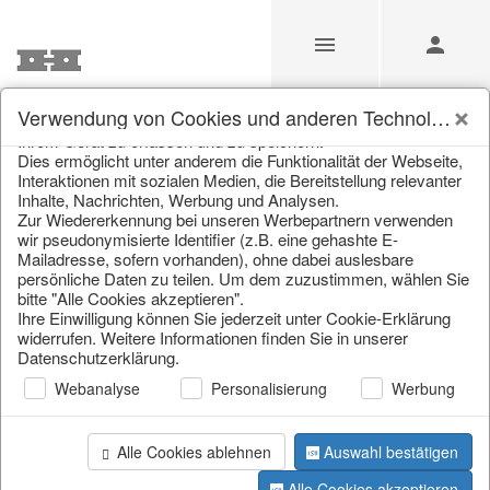
Unsere Webseite verwendet Cookies und ähnliche
Verwendung von Cookies und anderen Technologien
Technologien (im Folgenden: Cookies), um Informationen von
Ihrem Gerät zu erfassen und zu speichern.
Unsere Produkte für
Dies ermöglicht unter anderem die Funktionalität der Webseite,
Interaktionen mit sozialen Medien, die Bereitstellung relevanter
Händler
Inhalte, Nachrichten, Werbung und Analysen.
Zur Wiedererkennung bei unseren Werbepartnern verwenden
wir pseudonymisierte Identifier (z.B. eine gehashte E-
Mailadresse, sofern vorhanden), ohne dabei auslesbare
Home
/
Unsere Produkte für Händler
/
Home & Interieur
/
persönliche Daten zu teilen. Um dem zuzustimmen, wählen Sie
Möbel
/
Barmöbel
bitte "Alle Cookies akzeptieren".
Ihre Einwilligung können Sie jederzeit unter Cookie-Erklärung
widerrufen. Weitere Informationen finden Sie in unserer
Datenschutzerklärung.
Webanalyse
Personalisierung
Werbung
Alle Cookies ablehnen
Auswahl bestätigen
Seite 1 von 7 Artikel
Alle Cookies akzeptieren