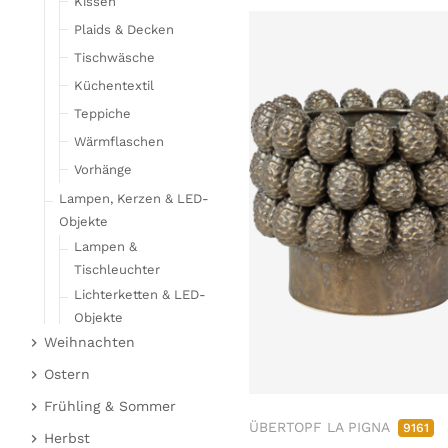
Kissen
Plaids & Decken
Tischwäsche
Küchentextil
Teppiche
Wärmflaschen
Vorhänge
Lampen, Kerzen & LED-
Objekte
Lampen &
Tischleuchter
Lichterketten & LED-
Objekte
Weihnachten
Kerzen
Weihnachtsfiguren
Ostern
Möbel
Stoffengel
Osterhasen
Frühling & Sommer
Barmöbel
ÜBERTOPF LA PIGNA
9161
Korbmöbel
Hirsche & Elche
Hühner & Schafe
Frucht
Herbst