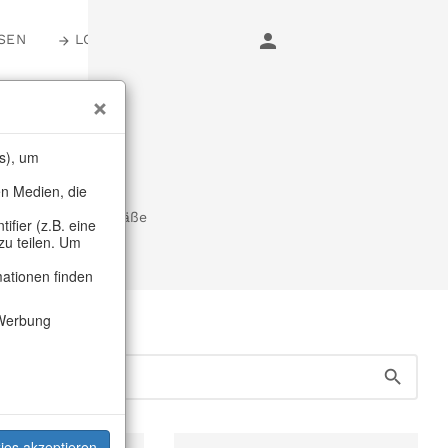
SEN
LOGIN
er
s), um
en Medien, die
töpfe & Pflanzgefäße
fier (z.B. eine
zu teilen. Um
mationen finden
Werbung
ies akzeptieren