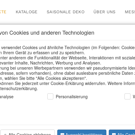
KTE
KATALOGE
SAISONALE DEKO
ÜBER UNS
MES
on Cookies und anderen Technologien
nsere Produkte für Händl
 verwendet Cookies und ähnliche Technologien (im Folgenden: Cookie
n Ihrem Gerät zu erfassen und zu speichern.
nter anderem die Funktionalität der Webseite, Interaktionen mit sozial
elevanter Inhalte, Nachrichten, Werbung und Analysen.
kte für Händler
/
Home & Interieur
/
Garten & Outdoor
/
Blumen
ung bei unseren Werbepartnern verwenden wir pseudonymisierte Identi
dresse, sofern vorhanden), ohne dabei auslesbare persönliche Daten 
 wählen Sie bitte "Alle Cookies akzeptieren".
 können Sie jederzeit unter Cookie-Erklärung widerrufen. Weitere Infor
atenschutzerklärung.
nalyse
Personalisierung
Alle Cookies ablehnen
Auswahl bestätigen
Alle Cook