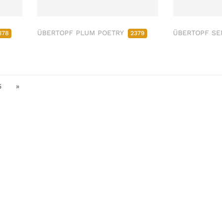
ÜBERTOPF PLUM POETRY
ÜBERTOPF SE
378
2379
5
»