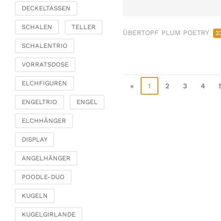
DECKELTASSEN
Schmetterlinge, Vögel,
Federn
SCHALEN
TELLER
ÜBERTOPF PLUM POETRY
2
Zierhänger
SCHALENTRIO
Glasschmuck
Klammern &
VORRATSDOSE
Streuschmuck
ELCHFIGUREN
Traumfänger
«
1
2
3
4
Diverses
ENGELTRIO
ENGEL
Wohnen & Ambiente
ELCHHÄNGER
Kerzenhalter
DISPLAY
Windlichter & Laternen
Vasen & Übertöpfe
ANGELHÄNGER
Etageren &
POODLE-DUO
Pokalschalen
Uhren, Spiegel &
KUGELN
Wandobjekte
KUGELGIRLANDE
Bilderrahmen