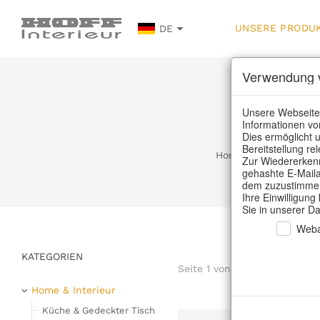
UNSERE PRODU
DE
Verwendung v
U
Unsere Webseite
Informationen vo
Dies ermöglicht u
Bereitstellung r
Home
/
Unsere Produ
Zur Wiedererkenn
gehashte E-Maila
dem zuzustimmen,
Ihre Einwilligung
Sie in unserer D
Weba
KATEGORIEN
Seite 1 von 93 Artikel
Home & Interieur
Küche & Gedeckter Tisch