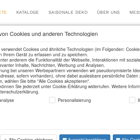
KTE
KATALOGE
SAISONALE DEKO
ÜBER UNS
MES
on Cookies und anderen Technologien
nsere Produkte für Händl
 verwendet Cookies und ähnliche Technologien (im Folgenden: Cookie
n Ihrem Gerät zu erfassen und zu speichern.
nter anderem die Funktionalität der Webseite, Interaktionen mit sozial
elevanter Inhalte, Nachrichten, Werbung und Analysen.
/
Unsere Produkte für Händler
/
Home & Interieur
/
Dekoration
/
ung bei unseren Werbepartnern verwenden wir pseudonymisierte Identi
dresse, sofern vorhanden), ohne dabei auslesbare persönliche Daten 
 wählen Sie bitte "Alle Cookies akzeptieren".
 können Sie jederzeit unter Cookie-Erklärung widerrufen. Weitere Infor
atenschutzerklärung.
nalyse
Personalisierung
Alle Cookies ablehnen
Auswahl bestätigen
Alle Cook