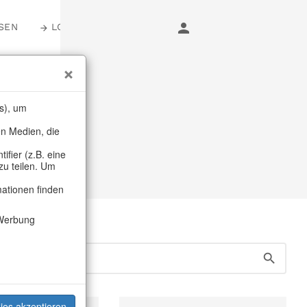
SEN
LOGIN
er
s), um
en Medien, die
Diverses
fier (z.B. eine
zu teilen. Um
mationen finden
Werbung
ies akzeptieren