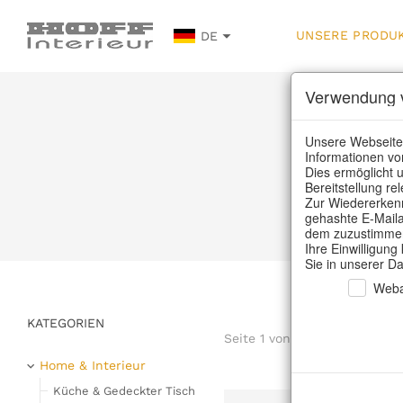
UNSERE PRODU
DE
Verwendung v
U
Unsere Webseite
Informationen vo
Dies ermöglicht u
Bereitstellung r
Home
Zur Wiedererkenn
gehashte E-Maila
dem zuzustimmen,
Ihre Einwilligung
Sie in unserer D
Weba
KATEGORIEN
Seite 1 von 4 Artikel
Home & Interieur
Küche & Gedeckter Tisch