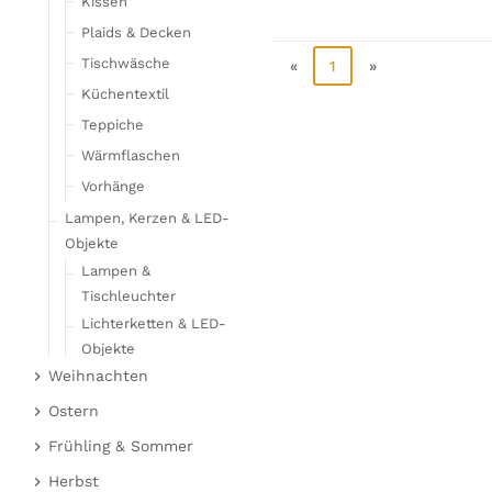
Kissen
Plaids & Decken
Tischwäsche
«
1
»
Küchentextil
Teppiche
Wärmflaschen
Vorhänge
Lampen, Kerzen & LED-
Objekte
Lampen &
Tischleuchter
Lichterketten & LED-
Objekte
Weihnachten
Kerzen
Weihnachtsfiguren
Ostern
Möbel
Stoffengel
Osterhasen
Frühling & Sommer
Barmöbel
Korbmöbel
Hirsche & Elche
Hühner & Schafe
Frucht
Herbst