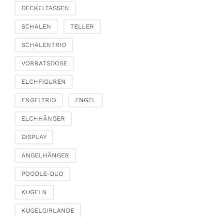
DECKELTASSEN
Schmetterlinge, Vögel,
Federn
SCHALEN
TELLER
Zierhänger
SCHALENTRIO
Glasschmuck
Klammern &
VORRATSDOSE
Streuschmuck
ELCHFIGUREN
Traumfänger
Diverses
ENGELTRIO
ENGEL
Wohnen & Ambiente
ELCHHÄNGER
Kerzenhalter
DISPLAY
Windlichter & Laternen
Vasen & Übertöpfe
ANGELHÄNGER
Etageren &
POODLE-DUO
Pokalschalen
Uhren, Spiegel &
KUGELN
Wandobjekte
KUGELGIRLANDE
Bilderrahmen