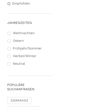
Empfohlen
Gartenmöbel
Schalen, Bretter &
Tabletts
Polstermöbel
Kommoden &
Kleinmöbel
JAHRESZEITEN
Stühle
Weihnachten
Garten & Outdoor
Ostern
Blumentöpfe &
Pflanzgefäße
Frühjahr/Sommer
Vasen, Kannen & Krüge
Herbst/Winter
Windlichter,
Neutral
Kerzenhalter &
Laternen
Picknickkörbe &
Abdeckhauben
POPULÄRE
SUCHANFRAGEN
Kunstpflanzen & florale
Objekte
ZIERKRANZ
Kunstblumen