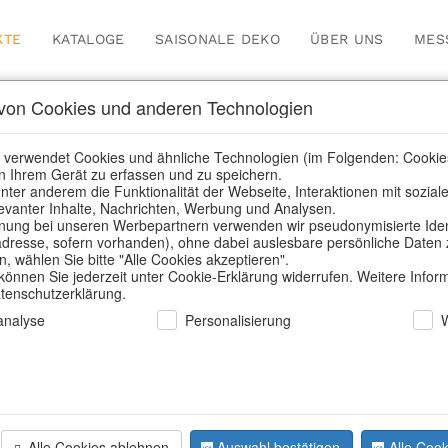
KTE
KATALOGE
SAISONALE DEKO
ÜBER UNS
MES
on Cookies und anderen Technologien
nsere Produkte für Händl
 verwendet Cookies und ähnliche Technologien (im Folgenden: Cookie
n Ihrem Gerät zu erfassen und zu speichern.
nter anderem die Funktionalität der Webseite, Interaktionen mit sozial
elevanter Inhalte, Nachrichten, Werbung und Analysen.
e
/
Unsere Produkte für Händler
/
Ostern
/
Klammern, Streusch
ung bei unseren Werbepartnern verwenden wir pseudonymisierte Identi
dresse, sofern vorhanden), ohne dabei auslesbare persönliche Daten 
 wählen Sie bitte "Alle Cookies akzeptieren".
 können Sie jederzeit unter Cookie-Erklärung widerrufen. Weitere Infor
atenschutzerklärung.
nalyse
Personalisierung
Alle Cookies ablehnen
Auswahl bestätigen
Alle Cook