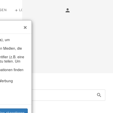
SEN
LOGIN
er
s), um
en Medien, die
muck
fier (z.B. eine
zu teilen. Um
mationen finden
Werbung
ies akzeptieren