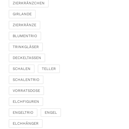
Dekobäume
ZIERKRÄNZCHEN
Trockenblumen &
GIRLANDE
Zierfedern
Kränze & Ketten
ZIERKRÄNZE
Fashion & Taschen
BLUMENTRIO
Täschchen, Säckchen
& Perlentäschchen
TRINKGLÄSER
Taschen & Shopper
DECKELTASSEN
Korbtaschen
SCHALEN
TELLER
Schmuck &
Schmuckaufbewahrung
SCHALENTRIO
Büro & Schreibwaren
VORRATSDOSE
Paperweights
ELCHFIGUREN
Bücher & Zettelboxen
Spardosen
ENGELTRIO
ENGEL
Dekoration
ELCHHÄNGER
Figuren