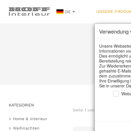
UNSERE PRODU
DE
Verwendung v
U
Unsere Webseite
Informationen vo
Dies ermöglicht u
Bereitstellung r
Hom
Zur Wiedererkenn
gehashte E-Maila
dem zuzustimmen,
Ihre Einwilligung
Sie in unserer D
Weba
KATEGORIEN
Seite 1 von 2 Artikel
Home & Interieur
Küche & Gedeckter Tisch
Weihnachten