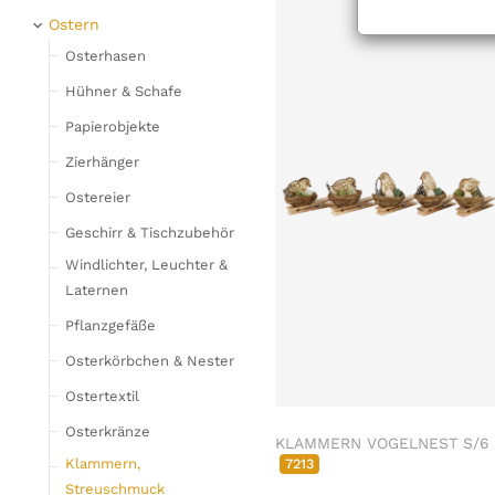
Geschirr
Weihnachtsfiguren
Ostern
Gläser
Stoffengel
Osterhasen
Flaschen & Krüge
Hirsche & Elche
Hühner & Schafe
Besteck,
Silberhirsche
Papierobjekte
Serviettenringe &
Tischkartenhalter
Papierobjekte
Zierhänger
Schneidebretter
Zierhänger
Ostereier
Schalen & Tabletts
Weihnachtskugeln &
Geschirr & Tischzubehör
Tischsets, Platzteller &
Glasschmuck
Windlichter, Leuchter &
Untersetzer
Schneeflocken & Sterne
Laternen
Küchenaufbewahrung
& Dosen
Geschirr, Tischzubehör
Pflanzgefäße
Küchenetageren &
Dosen & Schachteln
Osterkörbchen & Nester
Pokalschalen
Windlichter, Leuchter,
Ostertextil
Barzubehör &
Laternen
Flaschenkühler
Osterkränze
KLAMMERN VOGELNEST S/6
Pflanzgefäße & Vasen
7213
Klammern,
Heimtextilien & Teppiche
Kränze, Girlanden &
Streuschmuck