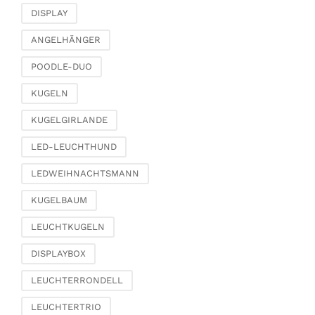
Schmetterlinge, Vögel,
DISPLAY
Federn
ANGELHÄNGER
Zierhänger
POODLE-DUO
Glasschmuck
Klammern &
KUGELN
Streuschmuck
KUGELGIRLANDE
Traumfänger
Diverses
LED-LEUCHTHUND
Wohnen & Ambiente
LEDWEIHNACHTSMANN
Kerzenhalter
KUGELBAUM
Windlichter & Laternen
Vasen & Übertöpfe
LEUCHTKUGELN
Etageren &
DISPLAYBOX
Pokalschalen
Uhren, Spiegel &
LEUCHTERRONDELL
Wandobjekte
LEUCHTERTRIO
Bilderrahmen