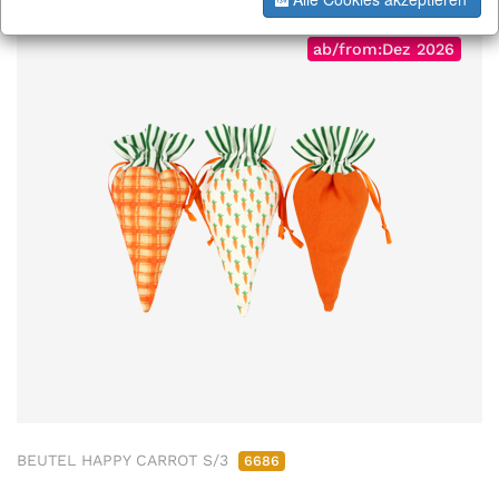
ab/from:Dez 2026
BEUTEL HAPPY CARROT S/3
6686