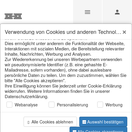
Unsere Webseite verwendet Cookies und ähnliche
Verwendung von Cookies und anderen Technologien
Technologien (im Folgenden: Cookies), um Informationen von
Ihrem Gerät zu erfassen und zu speichern.
Unsere Produkte für
Dies ermöglicht unter anderem die Funktionalität der Webseite,
Interaktionen mit sozialen Medien, die Bereitstellung relevanter
Händler
Inhalte, Nachrichten, Werbung und Analysen.
Zur Wiedererkennung bei unseren Werbepartnern verwenden
wir pseudonymisierte Identifier (z.B. eine gehashte E-
Mailadresse, sofern vorhanden), ohne dabei auslesbare
Home
/
Unsere Produkte für Händler
/
Ostern
/
Karotten
persönliche Daten zu teilen. Um dem zuzustimmen, wählen Sie
bitte "Alle Cookies akzeptieren".
Ihre Einwilligung können Sie jederzeit unter Cookie-Erklärung
widerrufen. Weitere Informationen finden Sie in unserer
Datenschutzerklärung.
Webanalyse
Personalisierung
Werbung
Alle Cookies ablehnen
Auswahl bestätigen
Seite 1 von 18 Artikel
Alle Cookies akzeptieren