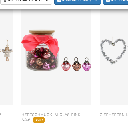
6
HERZSCHMUCK IM GLAS PINK
ZIERHERZEN 
S/46
8507