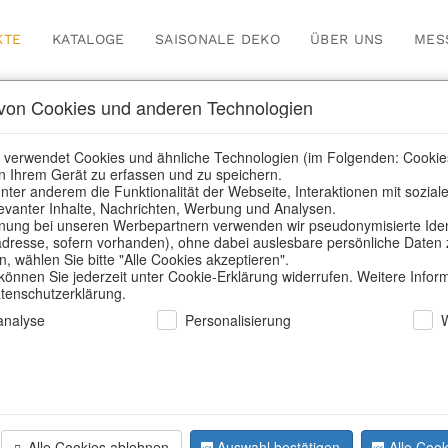
KTE
KATALOGE
SAISONALE DEKO
ÜBER UNS
MES
on Cookies und anderen Technologien
nsere Produkte für Händl
 verwendet Cookies und ähnliche Technologien (im Folgenden: Cookie
n Ihrem Gerät zu erfassen und zu speichern.
nter anderem die Funktionalität der Webseite, Interaktionen mit sozial
elevanter Inhalte, Nachrichten, Werbung und Analysen.
me
/
Unsere Produkte für Händler
/
Valentinstag & Muttertag
/
H
ung bei unseren Werbepartnern verwenden wir pseudonymisierte Identi
dresse, sofern vorhanden), ohne dabei auslesbare persönliche Daten 
 wählen Sie bitte "Alle Cookies akzeptieren".
 können Sie jederzeit unter Cookie-Erklärung widerrufen. Weitere Infor
atenschutzerklärung.
nalyse
Personalisierung
Alle Cookies ablehnen
Auswahl bestätigen
Alle Cook