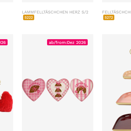
LAMMFELLTÄSCHCHEN HERZ S/2
FELLTÄSCHCH
5222
5272
026
ab/from:Dez 2026