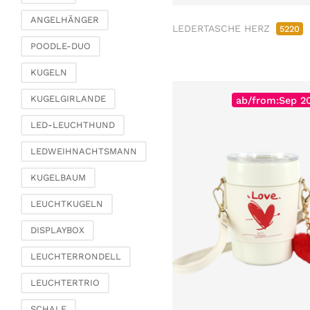
Dekobäume
ANGELHÄNGER
Trockenblumen &
LEDERTASCHE HERZ
5220
Zierfedern
POODLE-DUO
Kränze & Ketten
KUGELN
Fashion & Taschen
Täschchen, Säckchen
KUGELGIRLANDE
ab/from:Sep 2
& Perlentäschchen
LED-LEUCHTHUND
Taschen & Shopper
Korbtaschen
LEDWEIHNACHTSMANN
Schmuck &
KUGELBAUM
Schmuckaufbewahrung
LEUCHTKUGELN
Büro & Schreibwaren
Paperweights
DISPLAYBOX
Bücher & Zettelboxen
LEUCHTERRONDELL
Spardosen
LEUCHTERTRIO
Dekoration
Figuren
SCHALE