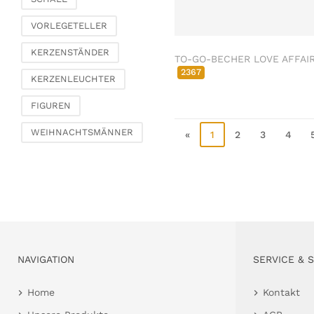
Schmetterlinge, Vögel,
VORLEGETELLER
Federn
Zierhänger
KERZENSTÄNDER
TO-GO-BECHER LOVE AFFAI
Glasschmuck
2367
KERZENLEUCHTER
Klammern &
Streuschmuck
FIGUREN
Traumfänger
WEIHNACHTSMÄNNER
«
1
2
3
4
Diverses
Wohnen & Ambiente
Kerzenhalter
Windlichter & Laternen
Vasen & Übertöpfe
Etageren &
Pokalschalen
NAVIGATION
SERVICE & 
Uhren, Spiegel &
Wandobjekte
Home
Kontakt
Bilderrahmen