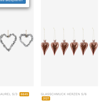
LAUREL S/3
GLASSCHMUCK HERZEN S/6
6645
3127