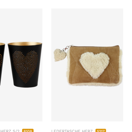
 HERZ S/2
LEDERTASCHE HERZ
8108
5217