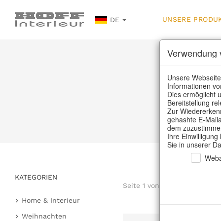
UNSERE PRODU
DE
Verwendung v
U
Unsere Webseite
Informationen vo
Dies ermöglicht u
Bereitstellung r
Ho
Zur Wiedererkenn
gehashte E-Maila
dem zuzustimmen,
Ihre Einwilligung
Sie in unserer D
Weba
KATEGORIEN
Seite 1 von 81 Artikel
Home & Interieur
Küche & Gedeckter Tisch
Weihnachten