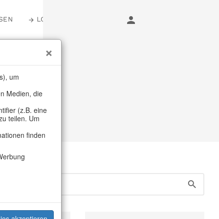
SEN
LOGIN
er
s), um
en Medien, die
erz
fier (z.B. eine
zu teilen. Um
mationen finden
Werbung
ies akzeptieren