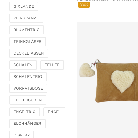
Gartenmöbel
3362
Schalen, Bretter &
GIRLANDE
Tabletts
Polstermöbel
ZIERKRÄNZE
Kommoden &
Kleinmöbel
BLUMENTRIO
Stühle
TRINKGLÄSER
Garten & Outdoor
DECKELTASSEN
Blumentöpfe &
Pflanzgefäße
SCHALEN
TELLER
Vasen, Kannen & Krüge
SCHALENTRIO
Windlichter,
Kerzenhalter &
VORRATSDOSE
Laternen
Picknickkörbe &
ELCHFIGUREN
Abdeckhauben
ENGELTRIO
ENGEL
Kunstpflanzen & florale
Objekte
ELCHHÄNGER
Kunstblumen
DISPLAY