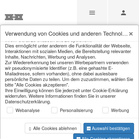
Unsere Webseite verwendet Cookies und ähnliche
Verwendung von Cookies und anderen Technologien
Technologien (im Folgenden: Cookies), um Informationen von
Ihrem Gerät zu erfassen und zu speichern.
Unsere Produkte für
Dies ermöglicht unter anderem die Funktionalität der Webseite,
Interaktionen mit sozialen Medien, die Bereitstellung relevanter
Händler
Inhalte, Nachrichten, Werbung und Analysen.
Zur Wiedererkennung bei unseren Werbepartnern verwenden
wir pseudonymisierte Identifier (z.B. eine gehashte E-
Mailadresse, sofern vorhanden), ohne dabei auslesbare
Home
/
Unsere Produkte für Händler
/
persönliche Daten zu teilen. Um dem zuzustimmen, wählen Sie
Valentinstag & Muttertag
bitte "Alle Cookies akzeptieren".
Ihre Einwilligung können Sie jederzeit unter Cookie-Erklärung
widerrufen. Weitere Informationen finden Sie in unserer
Datenschutzerklärung.
Webanalyse
Personalisierung
Werbung
Alle Cookies ablehnen
Auswahl bestätigen
Seite 1 von 87 Artikel
Alle Cookies akzeptieren