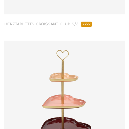
HERZTABLETTS CROISSANT CLUB S/3
7722