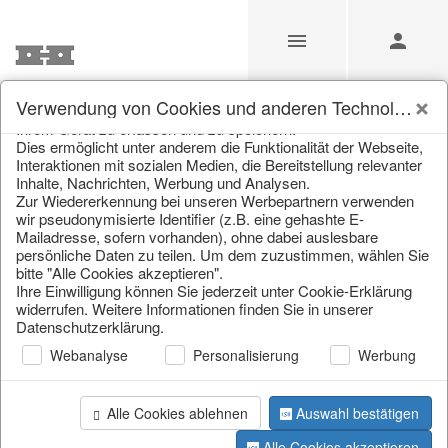
Unsere Webseite verwendet Cookies und ähnliche
Verwendung von Cookies und anderen Technologien
Technologien (im Folgenden: Cookies), um Informationen von
Ihrem Gerät zu erfassen und zu speichern.
Suche
Dies ermöglicht unter anderem die Funktionalität der Webseite,
Interaktionen mit sozialen Medien, die Bereitstellung relevanter
Inhalte, Nachrichten, Werbung und Analysen.
Zur Wiedererkennung bei unseren Werbepartnern verwenden
Home
/
Suche
wir pseudonymisierte Identifier (z.B. eine gehashte E-
Mailadresse, sofern vorhanden), ohne dabei auslesbare
persönliche Daten zu teilen. Um dem zuzustimmen, wählen Sie
bitte "Alle Cookies akzeptieren".
Ihre Einwilligung können Sie jederzeit unter Cookie-Erklärung
widerrufen. Weitere Informationen finden Sie in unserer
Datenschutzerklärung.
Webanalyse
Personalisierung
Werbung
Seite 1 von 0 Artikel
Alle Cookies ablehnen
Auswahl bestätigen
Alle Cookies akzeptieren