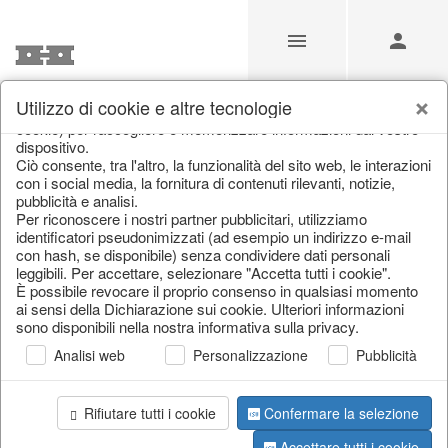
Utilizzo di cookie e altre tecnologie
Il nostro sito web utilizza cookie e tecnologie simili (di seguito:
cookie) per raccogliere e memorizzare informazioni dal vostro
Supporto e assistenza
dispositivo.
Ciò consente, tra l'altro, la funzionalità del sito web, le interazioni
clienti
con i social media, la fornitura di contenuti rilevanti, notizie,
pubblicità e analisi.
Per riconoscere i nostri partner pubblicitari, utilizziamo
identificatori pseudonimizzati (ad esempio un indirizzo e-mail
Home
/
Impronta
con hash, se disponibile) senza condividere dati personali
leggibili. Per accettare, selezionare "Accetta tutti i cookie".
È possibile revocare il proprio consenso in qualsiasi momento
ai sensi della Dichiarazione sui cookie. Ulteriori informazioni
sono disponibili nella nostra informativa sulla privacy.
Analisi web
Personalizzazione
Pubblicità
ALLGEMEINE GESCHÄFTSBEDINGUNGEN
Rifiutare tutti i cookie
Confermare la selezione
PROTEZIONE DATI
Accettare tutti i cookie