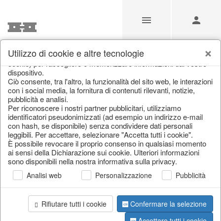
Utilizzo di cookie e altre tecnologie
Il nostro sito web utilizza cookie e tecnologie simili (di seguito:
cookie) per raccogliere e memorizzare informazioni dal vostro
I nostri prodotti per i
dispositivo.
Ciò consente, tra l'altro, la funzionalità del sito web, le interazioni
rivenditori
con i social media, la fornitura di contenuti rilevanti, notizie,
pubblicità e analisi.
Per riconoscere i nostri partner pubblicitari, utilizziamo
identificatori pseudonimizzati (ad esempio un indirizzo e-mail
Home
/
I nostri prodotti per i rivenditori
/
con hash, se disponibile) senza condividere dati personali
Primavera e estate
/
Farfalle e uccelli
leggibili. Per accettare, selezionare "Accetta tutti i cookie".
È possibile revocare il proprio consenso in qualsiasi momento
ai sensi della Dichiarazione sui cookie. Ulteriori informazioni
sono disponibili nella nostra informativa sulla privacy.
Analisi web
Personalizzazione
Pubblicità
Rifiutare tutti i cookie
Confermare la selezione
Pagina 1 da 55 Articolo
Accettare tutti i cookie