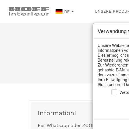
UNSERE PRODU
DE
Verwendung v
Unsere Webseite
Informationen vo
Dies ermöglicht u
Bereitstellung r
Zur Wiedererkenn
gehashte E-Maila
dem zuzustimmen,
Ihre Einwilligung
Sie in unserer D
Weba
Information!
Per Whatsapp oder ZOOM können Sie jetz