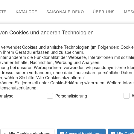
KTE
KATALOGE
SAISONALE DEKO
ÜBER UNS
MES
on Cookies und anderen Technologien
3D Showroom
 verwendet Cookies und ähnliche Technologien (im Folgenden: Cookie
n Ihrem Gerät zu erfassen und zu speichern.
nter anderem die Funktionalität der Webseite, Interaktionen mit sozial
elevanter Inhalte, Nachrichten, Werbung und Analysen.
Home
/
3D Showroom
ung bei unseren Werbepartnern verwenden wir pseudonymisierte Identi
dresse, sofern vorhanden), ohne dabei auslesbare persönliche Daten 
 wählen Sie bitte "Alle Cookies akzeptieren".
 können Sie jederzeit unter Cookie-Erklärung widerrufen. Weitere Infor
atenschutzerklärung.
nalyse
Personalisierung
t sofort mit einem unserer Verkaufsmitarbeiter durch 
Alle Cookies ablehnen
Auswahl bestätigen
Alle Cook