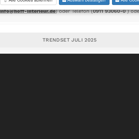
info@hoff-interieur.de
) oder Telefon (
0911 93060-0
) ode
TRENDSET JULI 2025