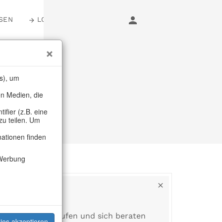
SEN
LOGIN
s), um
en Medien, die
fier (z.B. eine
zu teilen. Um
mationen finden
Werbung
das Showroom laufen und sich beraten
ies akzeptieren