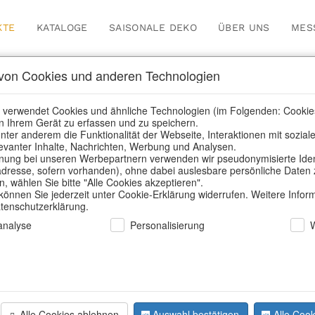
KTE
KATALOGE
SAISONALE DEKO
ÜBER UNS
MES
on Cookies und anderen Technologien
nsere Produkte für Händl
 verwendet Cookies und ähnliche Technologien (im Folgenden: Cookie
n Ihrem Gerät zu erfassen und zu speichern.
nter anderem die Funktionalität der Webseite, Interaktionen mit sozial
elevanter Inhalte, Nachrichten, Werbung und Analysen.
Home
/
Unsere Produkte für Händler
/
Ostern
/
Ostereier
ung bei unseren Werbepartnern verwenden wir pseudonymisierte Identi
dresse, sofern vorhanden), ohne dabei auslesbare persönliche Daten 
 wählen Sie bitte "Alle Cookies akzeptieren".
 können Sie jederzeit unter Cookie-Erklärung widerrufen. Weitere Infor
atenschutzerklärung.
nalyse
Personalisierung
Alle Cookies ablehnen
Auswahl bestätigen
Alle Cook