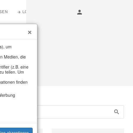
SEN
LOGIN
er
s), um
en Medien, die
fier (z.B. eine
zu teilen. Um
mationen finden
Werbung
ies akzeptieren