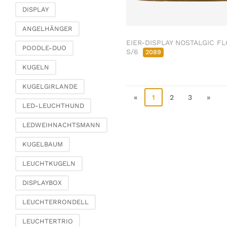
Schmetterlinge, Vögel,
DISPLAY
Federn
ANGELHÄNGER
Zierhänger
EIER-DISPLAY NOSTALGIC F
POODLE-DUO
Glasschmuck
S/6
2089
Klammern &
KUGELN
Streuschmuck
KUGELGIRLANDE
Traumfänger
«
1
2
3
»
Diverses
LED-LEUCHTHUND
Wohnen & Ambiente
LEDWEIHNACHTSMANN
Kerzenhalter
KUGELBAUM
Windlichter & Laternen
Vasen & Übertöpfe
LEUCHTKUGELN
Etageren &
DISPLAYBOX
Pokalschalen
Uhren, Spiegel &
LEUCHTERRONDELL
Wandobjekte
LEUCHTERTRIO
Bilderrahmen