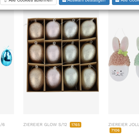
/6
ZIEREIER GLOW S/12
ZIEREIER JOLL
1765
7106