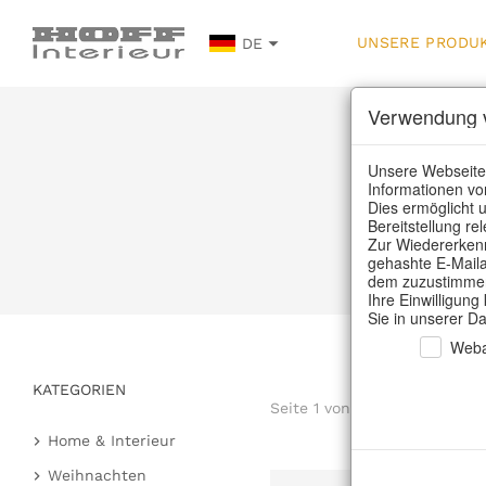
UNSERE PRODU
DE
Verwendung v
U
Unsere Webseite
Informationen vo
Dies ermöglicht u
Bereitstellung r
Zur Wiedererkenn
gehashte E-Maila
dem zuzustimmen,
Ihre Einwilligung
Sie in unserer D
Weba
KATEGORIEN
Seite 1 von 48 Artikel
Home & Interieur
Küche & Gedeckter Tisch
Weihnachten