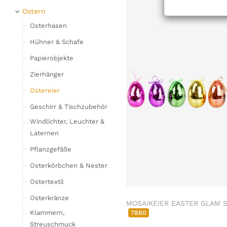
Geschirr
Weihnachtsfiguren
Ostern
Gläser
Stoffengel
Osterhasen
Flaschen & Krüge
Hirsche & Elche
Hühner & Schafe
Besteck,
Silberhirsche
Papierobjekte
Serviettenringe &
Tischkartenhalter
Papierobjekte
Zierhänger
Schneidebretter
Zierhänger
Ostereier
Schalen & Tabletts
Weihnachtskugeln &
Geschirr & Tischzubehör
Tischsets, Platzteller &
Glasschmuck
Windlichter, Leuchter &
Untersetzer
Schneeflocken & Sterne
Laternen
Küchenaufbewahrung
& Dosen
Geschirr, Tischzubehör
Pflanzgefäße
Küchenetageren &
Dosen & Schachteln
Osterkörbchen & Nester
Pokalschalen
Windlichter, Leuchter,
Ostertextil
Barzubehör &
Laternen
Flaschenkühler
Osterkränze
MOSAIKEIER EASTER GLAM S
Pflanzgefäße & Vasen
7860
Klammern,
Heimtextilien & Teppiche
Kränze, Girlanden &
Streuschmuck