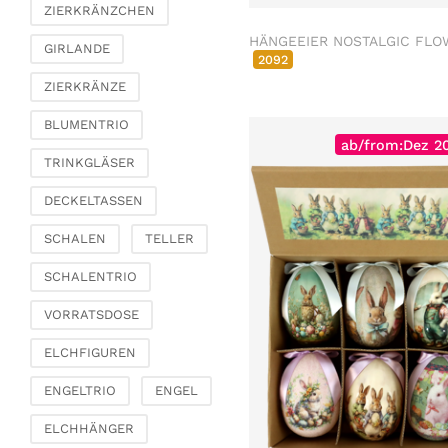
Dekobäume
ZIERKRÄNZCHEN
Trockenblumen &
HÄNGEEIER NOSTALGIC FLO
GIRLANDE
Zierfedern
2092
Kränze & Ketten
ZIERKRÄNZE
Fashion & Taschen
BLUMENTRIO
Täschchen, Säckchen
ab/from:Dez 2
& Perlentäschchen
TRINKGLÄSER
Taschen & Shopper
DECKELTASSEN
Korbtaschen
SCHALEN
TELLER
Schmuck &
Schmuckaufbewahrung
SCHALENTRIO
Büro & Schreibwaren
VORRATSDOSE
Paperweights
ELCHFIGUREN
Bücher & Zettelboxen
Spardosen
ENGELTRIO
ENGEL
Dekoration
ELCHHÄNGER
Figuren