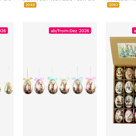
2049
2093
026
ab/from:Dez 2026