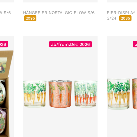
W S/6
HÄNGEEIER NOSTALGIC FLOW S/6
EIER-DISPLAY
S/24
2095
2085
026
ab/from:Dez 2026