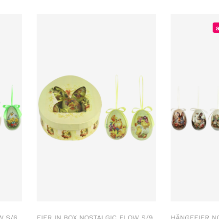
W S/6
EIER IN BOX NOSTALGIC FLOW S/9
HÄNGEEIER N