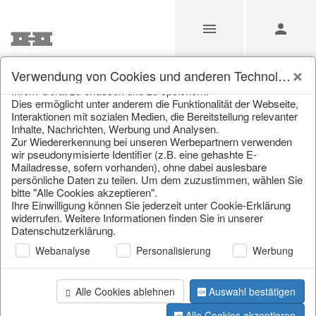
Unsere Webseite verwendet Cookies und ähnliche
Verwendung von Cookies und anderen Technologien
Technologien (im Folgenden: Cookies), um Informationen von
Ihrem Gerät zu erfassen und zu speichern.
Weihnachten
Dies ermöglicht unter anderem die Funktionalität der Webseite,
Interaktionen mit sozialen Medien, die Bereitstellung relevanter
Inhalte, Nachrichten, Werbung und Analysen.
Zur Wiedererkennung bei unseren Werbepartnern verwenden
Home
/
Unsere Produkte für Händler
/
Weihnachten
wir pseudonymisierte Identifier (z.B. eine gehashte E-
Mailadresse, sofern vorhanden), ohne dabei auslesbare
persönliche Daten zu teilen. Um dem zuzustimmen, wählen Sie
bitte "Alle Cookies akzeptieren".
Ihre Einwilligung können Sie jederzeit unter Cookie-Erklärung
widerrufen. Weitere Informationen finden Sie in unserer
Datenschutzerklärung.
Webanalyse
Personalisierung
Werbung
Alle Cookies ablehnen
Auswahl bestätigen
Alle Cookies akzeptieren