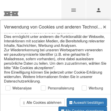
Unsere Webseite verwendet Cookies und ähnliche
Verwendung von Cookies und anderen Technologien
Technologien (im Folgenden: Cookies), um Informationen von
Ihrem Gerät zu erfassen und zu speichern.
Unsere Produkte für
Dies ermöglicht unter anderem die Funktionalität der Webseite,
Interaktionen mit sozialen Medien, die Bereitstellung relevanter
Händler
Inhalte, Nachrichten, Werbung und Analysen.
Zur Wiedererkennung bei unseren Werbepartnern verwenden
wir pseudonymisierte Identifier (z.B. eine gehashte E-
Mailadresse, sofern vorhanden), ohne dabei auslesbare
Home
/
Unsere Produkte für Händler
/
Weihnachten
/
persönliche Daten zu teilen. Um dem zuzustimmen, wählen Sie
Schneeflocken & Sterne
bitte "Alle Cookies akzeptieren".
Ihre Einwilligung können Sie jederzeit unter Cookie-Erklärung
widerrufen. Weitere Informationen finden Sie in unserer
Datenschutzerklärung.
Webanalyse
Personalisierung
Werbung
Alle Cookies ablehnen
Auswahl bestätigen
Seite 1 von 69 Artikel
Alle Cookies akzeptieren