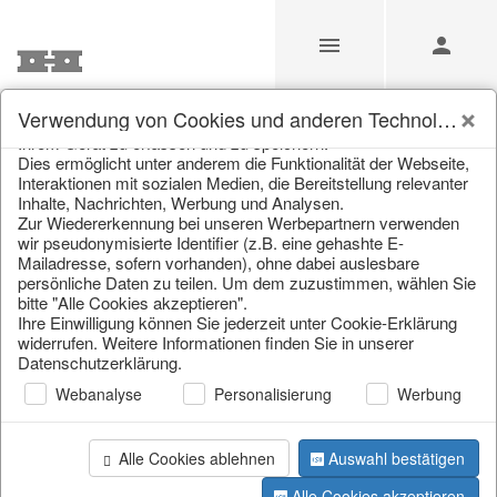
Unsere Webseite verwendet Cookies und ähnliche
Verwendung von Cookies und anderen Technologien
Technologien (im Folgenden: Cookies), um Informationen von
Ihrem Gerät zu erfassen und zu speichern.
Easter Spring Summer
Dies ermöglicht unter anderem die Funktionalität der Webseite,
Interaktionen mit sozialen Medien, die Bereitstellung relevanter
Inhalte, Nachrichten, Werbung und Analysen.
Zur Wiedererkennung bei unseren Werbepartnern verwenden
Home
/
Saisonale Deko
/
Easter Spring Summer
wir pseudonymisierte Identifier (z.B. eine gehashte E-
Mailadresse, sofern vorhanden), ohne dabei auslesbare
persönliche Daten zu teilen. Um dem zuzustimmen, wählen Sie
bitte "Alle Cookies akzeptieren".
Ihre Einwilligung können Sie jederzeit unter Cookie-Erklärung
widerrufen. Weitere Informationen finden Sie in unserer
Datenschutzerklärung.
Webanalyse
Personalisierung
Werbung
Alle Cookies ablehnen
Auswahl bestätigen
Alle Cookies akzeptieren