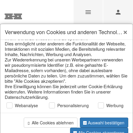
Unsere Webseite verwendet Cookies und ähnliche
Verwendung von Cookies und anderen Technologien
Technologien (im Folgenden: Cookies), um Informationen von
Ihrem Gerät zu erfassen und zu speichern.
Transport
Dies ermöglicht unter anderem die Funktionalität der Webseite,
Interaktionen mit sozialen Medien, die Bereitstellung relevanter
Inhalte, Nachrichten, Werbung und Analysen.
Zur Wiedererkennung bei unseren Werbepartnern verwenden
Home
/
Transport
wir pseudonymisierte Identifier (z.B. eine gehashte E-
Mailadresse, sofern vorhanden), ohne dabei auslesbare
persönliche Daten zu teilen. Um dem zuzustimmen, wählen Sie
bitte "Alle Cookies akzeptieren".
Ihre Einwilligung können Sie jederzeit unter Cookie-Erklärung
widerrufen. Weitere Informationen finden Sie in unserer
Datenschutzerklärung.
Webanalyse
Personalisierung
Werbung
Alle Cookies ablehnen
Auswahl bestätigen
FRACHT
Alle Cookies akzeptieren