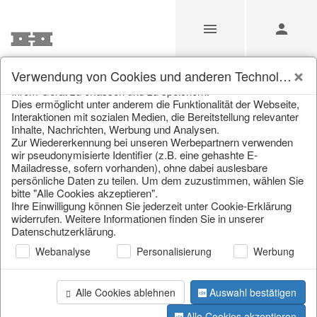
Unsere Webseite verwendet Cookies und ähnliche
Verwendung von Cookies und anderen Technologien
Technologien (im Folgenden: Cookies), um Informationen von
Ihrem Gerät zu erfassen und zu speichern.
Unsere Produkte für
Dies ermöglicht unter anderem die Funktionalität der Webseite,
Interaktionen mit sozialen Medien, die Bereitstellung relevanter
Händler
Inhalte, Nachrichten, Werbung und Analysen.
Zur Wiedererkennung bei unseren Werbepartnern verwenden
wir pseudonymisierte Identifier (z.B. eine gehashte E-
Mailadresse, sofern vorhanden), ohne dabei auslesbare
Home
/
Unsere Produkte für Händler
/
Weihnachten
/
persönliche Daten zu teilen. Um dem zuzustimmen, wählen Sie
Papierobjekte
bitte "Alle Cookies akzeptieren".
Ihre Einwilligung können Sie jederzeit unter Cookie-Erklärung
widerrufen. Weitere Informationen finden Sie in unserer
Datenschutzerklärung.
Webanalyse
Personalisierung
Werbung
Alle Cookies ablehnen
Auswahl bestätigen
Seite 1 von 23 Artikel
Alle Cookies akzeptieren