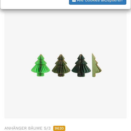
ANHÄNGER BÄUME S/3
9630