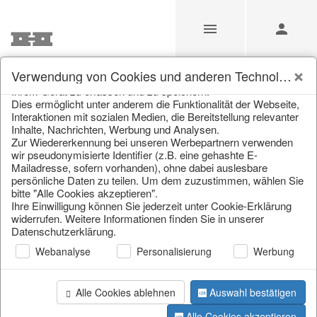
Unsere Webseite verwendet Cookies und ähnliche
Verwendung von Cookies und anderen Technologien
Technologien (im Folgenden: Cookies), um Informationen von
Ihrem Gerät zu erfassen und zu speichern.
Dies ermöglicht unter anderem die Funktionalität der Webseite,
Home
/
Saisonale Deko
/
Interaktionen mit sozialen Medien, die Bereitstellung relevanter
Inhalte, Nachrichten, Werbung und Analysen.
Zur Wiedererkennung bei unseren Werbepartnern verwenden
wir pseudonymisierte Identifier (z.B. eine gehashte E-
Mailadresse, sofern vorhanden), ohne dabei auslesbare
persönliche Daten zu teilen. Um dem zuzustimmen, wählen Sie
bitte "Alle Cookies akzeptieren".
Ihre Einwilligung können Sie jederzeit unter Cookie-Erklärung
widerrufen. Weitere Informationen finden Sie in unserer
Datenschutzerklärung.
Seite 1 von 49 Artikel
Webanalyse
Personalisierung
Werbung
Alle Cookies ablehnen
Auswahl bestätigen
Alle Cookies akzeptieren