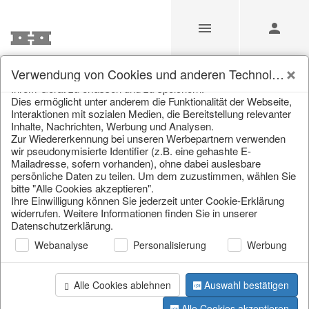
Unsere Webseite verwendet Cookies und ähnliche
Verwendung von Cookies und anderen Technologien
Technologien (im Folgenden: Cookies), um Informationen von
Ihrem Gerät zu erfassen und zu speichern.
Dies ermöglicht unter anderem die Funktionalität der Webseite,
Home
/
Saisonale Deko
/
Interaktionen mit sozialen Medien, die Bereitstellung relevanter
Inhalte, Nachrichten, Werbung und Analysen.
Zur Wiedererkennung bei unseren Werbepartnern verwenden
wir pseudonymisierte Identifier (z.B. eine gehashte E-
Mailadresse, sofern vorhanden), ohne dabei auslesbare
persönliche Daten zu teilen. Um dem zuzustimmen, wählen Sie
bitte "Alle Cookies akzeptieren".
Ihre Einwilligung können Sie jederzeit unter Cookie-Erklärung
widerrufen. Weitere Informationen finden Sie in unserer
Datenschutzerklärung.
Seite 1 von 1 Artikel
Webanalyse
Personalisierung
Werbung
Alle Cookies ablehnen
Auswahl bestätigen
Alle Cookies akzeptieren