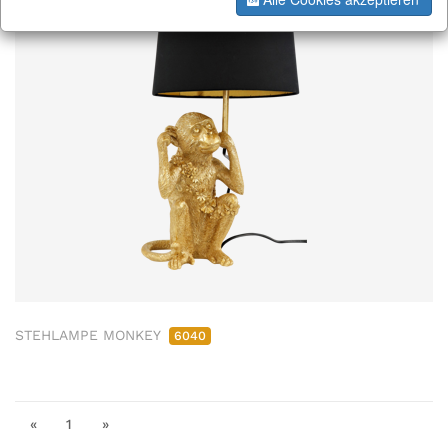
STEHLAMPE MONKEY
6040
«
1
»