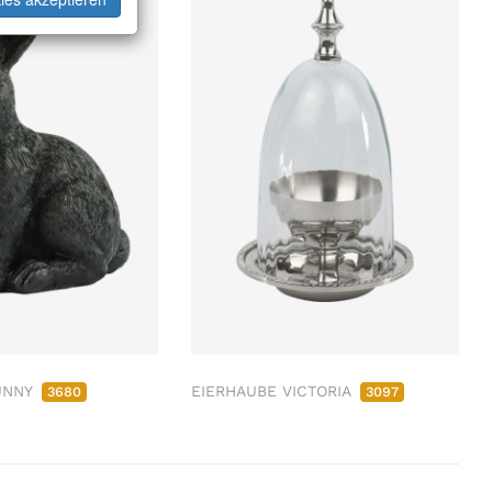
UNNY
EIERHAUBE VICTORIA
3680
3097