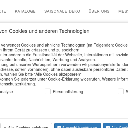
KTE
KATALOGE
SAISONALE DEKO
ÜBER UNS
MES
on Cookies und anderen Technologien
 verwendet Cookies und ähnliche Technologien (im Folgenden: Cookie
n Ihrem Gerät zu erfassen und zu speichern.
Home
/
Saisonale Deko
/
nter anderem die Funktionalität der Webseite, Interaktionen mit sozial
elevanter Inhalte, Nachrichten, Werbung und Analysen.
ung bei unseren Werbepartnern verwenden wir pseudonymisierte Identi
dresse, sofern vorhanden), ohne dabei auslesbare persönliche Daten 
 wählen Sie bitte "Alle Cookies akzeptieren".
 können Sie jederzeit unter Cookie-Erklärung widerrufen. Weitere Infor
atenschutzerklärung.
nalyse
Personalisierung
Out
Sold Out
Alle Cookies ablehnen
Auswahl bestätigen
Alle Cook