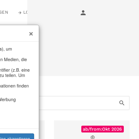
SEN
LOGIN
s), um
en Medien, die
fier (z.B. eine
zu teilen. Um
mationen finden
Werbung
Sold Out
ab/from:Okt 2026
ies akzeptieren