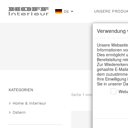
UNSERE PRODU
DE
Verwendung v
Unsere Webseite
Informationen vo
Dies ermöglicht u
Bereitstellung r
Zur Wiedererkenn
gehashte E-Maila
dem zuzustimmen,
Ihre Einwilligung
Sie in unserer D
KATEGORIEN
Weba
Seite 1 von 4 Artikel
Home & Interieur
Küche & Gedeckter Tisch
Ostern
Küchenaufbewahrung
Sold 
Osterhasen
& Dosen