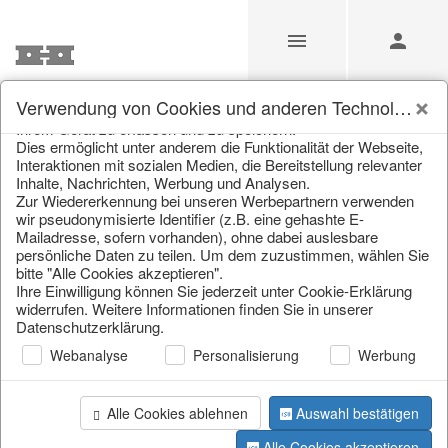
Unsere Webseite verwendet Cookies und ähnliche
Verwendung von Cookies und anderen Technologien
Technologien (im Folgenden: Cookies), um Informationen von
Ihrem Gerät zu erfassen und zu speichern.
Dies ermöglicht unter anderem die Funktionalität der Webseite,
Home
/
Saisonale Deko
/
Interaktionen mit sozialen Medien, die Bereitstellung relevanter
Inhalte, Nachrichten, Werbung und Analysen.
Zur Wiedererkennung bei unseren Werbepartnern verwenden
wir pseudonymisierte Identifier (z.B. eine gehashte E-
Mailadresse, sofern vorhanden), ohne dabei auslesbare
persönliche Daten zu teilen. Um dem zuzustimmen, wählen Sie
bitte "Alle Cookies akzeptieren".
Ihre Einwilligung können Sie jederzeit unter Cookie-Erklärung
widerrufen. Weitere Informationen finden Sie in unserer
Datenschutzerklärung.
Seite 1 von 0 Artikel
Webanalyse
Personalisierung
Werbung
Information
Alle Cookies ablehnen
Auswahl bestätigen
Alle Cookies akzeptieren